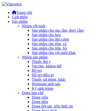
Trang chủ
Giới thiệu
Sản phẩm
Nhóm vật nuôi
Sản phẩm cho gia cầm, thuỷ cầm
Sản phẩm cho heo
Sản phẩm cho thú cưng
Sản phẩm cho tôm, cá
Sản phẩm cho trâu, bò
Sản phẩm cho vật nuôi khác
Nhóm sản phẩm
Thuốc thú y
Vaccine, kháng thể
Bổ trợ
Hỗ trợ điều trị
Thuốc sát trùng, khác
Hormone sinh sản
Ký sinh trùng
Dạng bào chế
Dạng viên
Dạng tiêm
Dạng bột tan, trộn thức ăn
Dạng dung dịch