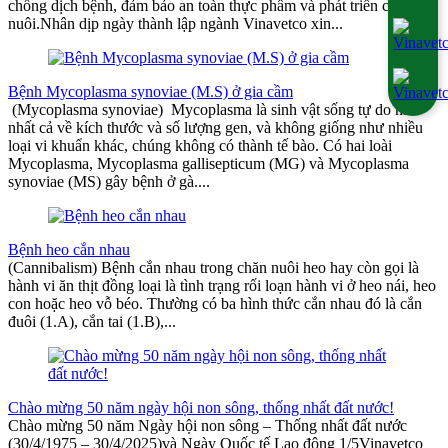
chống dịch bệnh, đảm bảo an toàn thực phẩm và phát triển chăn
nuôi.Nhân dịp ngày thành lập ngành Vinavetco xin...
Bệnh Mycoplasma synoviae (M.S) ở gia cầm
(Mycoplasma synoviae) Mycoplasma là sinh vật sống tự do nhỏ
nhất cả về kích thước và số lượng gen, và không giống như nhiều
loại vi khuẩn khác, chúng không có thành tế bào. Có hai loài
Mycoplasma, Mycoplasma gallisepticum (MG) và Mycoplasma
synoviae (MS) gây bệnh ở gà....
Bệnh heo cắn nhau
(Cannibalism) Bệnh cắn nhau trong chăn nuôi heo hay còn gọi là
hành vi ăn thịt đồng loại là tình trạng rối loạn hành vi ở heo nái, heo
con hoặc heo vỗ béo. Thường có ba hình thức cắn nhau đó là cắn
đuôi (1.A), cắn tai (1.B),...
Chào mừng 50 năm ngày hội non sông, thống nhất đất nước!
Chào mừng 50 năm Ngày hội non sông – Thống nhất đất nước
(30/4/1975 – 30/4/2025)và Ngày Quốc tế Lao động 1/5Vinavetco