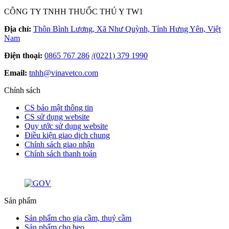
CÔNG TY TNHH THUỐC THÚ Y TW1
Địa chỉ:
Thôn Bình Lương, Xã Như Quỳnh, Tỉnh Hưng Yên, Việt
Nam
Điện thoại:
0865 767 286
/
(0221) 379 1990
Email:
tnhh@vinavetco.com
Chính sách
CS bảo mật thông tin
CS sử dụng website
Quy ước sử dụng website
Điều kiện giao dịch chung
Chính sách giao nhận
Chính sách thanh toán
Sản phẩm
Sản phẩm cho gia cầm, thuỷ cầm
Sản phẩm cho heo