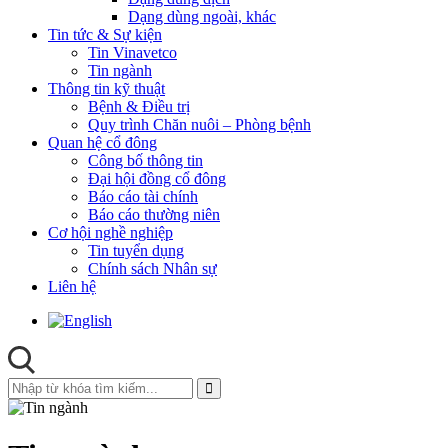
Dạng dùng ngoài, khác
Tin tức & Sự kiện
Tin Vinavetco
Tin ngành
Thông tin kỹ thuật
Bệnh & Điều trị
Quy trình Chăn nuôi – Phòng bệnh
Quan hệ cổ đông
Công bố thông tin
Đại hội đồng cổ đông
Báo cáo tài chính
Báo cáo thường niên
Cơ hội nghề nghiệp
Tin tuyển dụng
Chính sách Nhân sự
Liên hệ