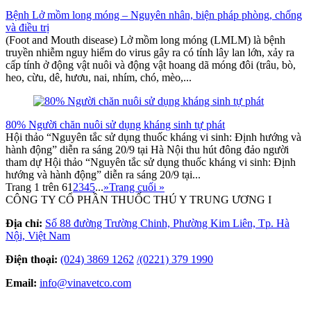
Bệnh Lở mồm long móng – Nguyên nhân, biện pháp phòng, chống
và điều trị
(Foot and Mouth disease) Lở mồm long móng (LMLM) là bệnh
truyền nhiễm nguy hiểm do virus gây ra có tính lây lan lớn, xảy ra
cấp tính ở động vật nuôi và động vật hoang dã móng đôi (trâu, bò,
heo, cừu, dê, hươu, nai, nhím, chó, mèo,...
80% Người chăn nuôi sử dụng kháng sinh tự phát
Hội thảo “Nguyên tắc sử dụng thuốc kháng vi sinh: Định hướng và
hành động” diễn ra sáng 20/9 tại Hà Nội thu hút đông đảo người
tham dự Hội thảo “Nguyên tắc sử dụng thuốc kháng vi sinh: Định
hướng và hành động” diễn ra sáng 20/9 tại...
Trang 1 trên 6
1
2
3
4
5
...
»
Trang cuối »
CÔNG TY CỔ PHẦN THUỐC THÚ Y TRUNG ƯƠNG I
Địa chỉ:
Số 88 đường Trường Chinh, Phường Kim Liên, Tp. Hà
Nội, Việt Nam
Điện thoại:
(024) 3869 1262
/
(0221) 379 1990
Email:
info@vinavetco.com