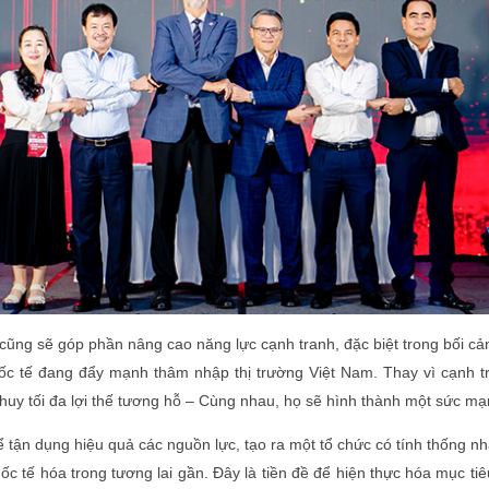
cũng sẽ góp phần nâng cao năng lực cạnh tranh, đặc biệt trong bối c
uốc tế đang đẩy mạnh thâm nhập thị trường Việt Nam. Thay vì cạnh tr
 huy tối đa lợi thế tương hỗ – Cùng nhau, họ sẽ hình thành một sức mạ
ể tận dụng hiệu quả các nguồn lực, tạo ra một tổ chức có tính thống n
c tế hóa trong tương lai gần. Đây là tiền đề để hiện thực hóa mục tiê