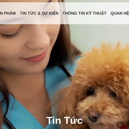
N PHẨM
TIN TỨC & SỰ KIỆN
THÔNG TIN KỸ THUẬT
QUAN HỆ
Tin Tức