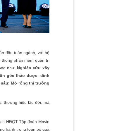
ẫn đầu toàn ngành, với hệ
ệ thống phần mềm quản trị
rọng như:
Nghiên cứu xây
uồn gốc thảo dược, dinh
sâu; Mở rộng thị trường
i thương hiệu lâu đời, mà
 tịch HĐQT Tập đoàn Mavin
đồng hành trong toàn bộ quá