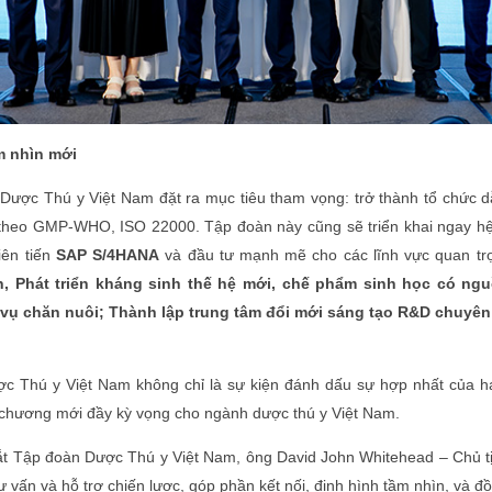
ầm nhìn mới
 Dược Thú y Việt Nam đặt ra mục tiêu tham vọng: trở thành tổ chức d
 theo GMP-WHO, ISO 22000. Tập đoàn này cũng sẽ triển khai ngay h
iên tiến
SAP S/4HANA
và đầu tư mạnh mẽ cho các lĩnh vực quan t
, Phát triển kháng sinh thế hệ mới, chế phẩm sinh học có ng
ụ chăn nuôi; Thành lập trung tâm đổi mới sáng tạo R&D chuyên 
c Thú y Việt Nam không chỉ là sự kiện đánh dấu sự hợp nhất của ha
 chương mới đầy kỳ vọng cho ngành dược thú y Việt Nam.
 mắt Tập đoàn Dược Thú y Việt Nam, ông David John Whitehead – Chủ
 tư vấn và hỗ trợ chiến lược, góp phần kết nối, định hình tầm nhìn, và 