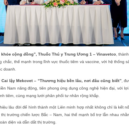
c khỏe cộng đồng”, Thuốc Thú y Trung Ương 1 – Vinavetco
, thành
 chắc, thế mạnh trong lĩnh vực thuốc tiêm và vaccine, với hệ thống 
c doanh.
Cai lậy Mekovet – “Thương hiệu bền lâu, nơi đâu cũng biết”
, đ
 miền Nam năng động, tiên phong ứng dụng công nghệ hiện đại, với lợi
inh tiêm, cùng mạng lưới phân phối tư nhân rộng khắp.
iệu lâu đời để hình thành một Liên minh hợp nhất không chỉ là kết nối
ùng thị trường chiến lược Bắc – Nam, hai thế mạnh bổ trợ lẫn nhau nhằ
oàn diện và dẫn dắt thị trường.