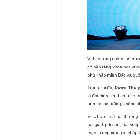
Với phương châm
“Vì sứ
có nền tảng khoa học vững
phủ khắp miền Bắc và quố
Trong khi đó,
Dược Thú y 
là đại diện tiêu biểu cho
premix, bột uống, kháng s
Việc hợp nhất hai thương h
hai giá trị di sản, hai v
mạnh cung cấp giải pháp t