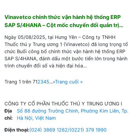
Vinavetco chính thức vận hành hệ thống ERP
SAP S/4HANA – Cột mốc chuyển đổi quản trị
quan trọng
Ngày 05/08/2025, tại Hưng Yên – Công ty TNHH
Thuốc thú y Trung ương 1 (Vinavetco) đã long trọng tổ
chức Buổi công bố chính thức vận hành hệ thống ERP
SAP S/4HANA, đánh dấu một bước tiến lớn trong hành
trình chuyển đổi số và hiện đại hóa...
Trang 1 trên 7
1
2
3
4
5
...
»
Trang cuối »
CÔNG TY CỔ PHẦN THUỐC THÚ Y TRUNG ƯƠNG I
Địa
Số 88 đường Trường Chinh, Phường Kim Liên, Tp.
chỉ:
Hà Nội, Việt Nam
Điện thoại:
(024) 3869 1262
/
(0221) 379 1990