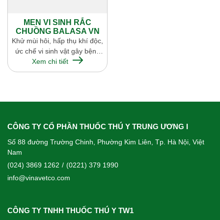
MEN VI SINH RẮC
CHUỒNG BALASA VN
Khử mùi hôi, hấp thụ khí độc,
ức chế vi sinh vật gây bệnh
trên vật nuôi, phân hủy nhanh
Xem chi tiết
các chất hữu cơ
CÔNG TY CỔ PHẦN THUỐC THÚ Y TRUNG ƯƠNG I
Số 88 đường Trường Chinh, Phường Kim Liên, Tp. Hà Nội, Việt
Nam
(024) 3869 1262
/
(0221) 379 1990
info@vinavetco.com
CÔNG TY TNHH THUỐC THÚ Y TW1