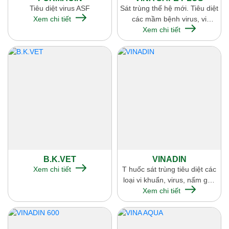
Tiêu diệt virus ASF
Sát trùng thế hệ mới. Tiêu diệt
Xem chi tiết
các mầm bệnh virus, vi
Xem chi tiết
khuẩn, nấm
B.K.VET
VINADIN
Xem chi tiết
T huốc sát trùng tiêu diệt các
loại vi khuẩn, virus, nấm gây
Xem chi tiết
bệnh