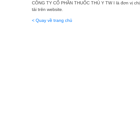
CÔNG TY CỔ PHẦN THUỐC THÚ Y TW I là đơn vị chịu 
tải trên website.
< Quay về trang chủ
CÔNG TY CỔ PHẦN THUỐC THÚ Y TRU
Địa chỉ:
Số 88 đường Trường Chinh, Phường Kim Liên,
Điện thoại:
(024) 3869 1262
/
(0221) 379 1990
Email:
info@vinavetco.com
CÔNG TY TNHH THUỐC THÚ Y TW1
Địa chỉ:
Thôn Bình Lương, Xã Như Quỳnh, Tỉnh Hưng 
Điện thoại:
0865 767 286
/
(0221) 379 1990
Email:
tnhh@vinavetco.com