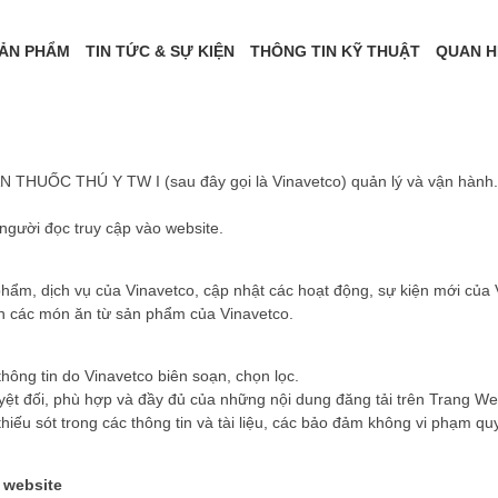
ẢN PHẨM
TIN TỨC & SỰ KIỆN
THÔNG TIN KỸ THUẬT
QUAN H
 THUỐC THÚ Y TW I (sau đây gọi là Vinavetco) quản lý và vận hành. N
người đọc truy cập vào website.
hẩm, dịch vụ của Vinavetco, cập nhật các hoạt động, sự kiện mới của 
ến các món ăn từ sản phẩm của Vinavetco.
thông tin do Vinavetco biên soạn, chọn lọc.
yệt đối, phù hợp và đầy đủ của những nội dung đăng tải trên Trang We
 thiếu sót trong các thông tin và tài liệu, các bảo đảm không vi phạm
n website