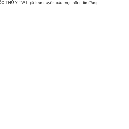
 THÚ Y TW I giữ bản quyền của mọi thông tin đăng
SẢN PHẨM
Sản phẩm cho gia cầm, thuỷ cầm
Sản phẩm cho heo
Sản phẩm cho thú cưng
Sản phẩm cho tôm, cá
Sản phẩm cho trâu, bò
Sản phẩm cho vật nuôi khác