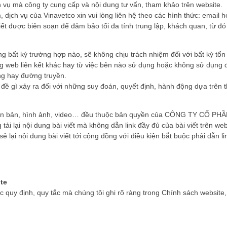
h vụ mà công ty cung cấp và nội dung tư vấn, tham khảo trên website.
ịch vụ của Vinavetco xin vui lòng liên hệ theo các hình thức: email hoặ
viết được biên soạn để đảm bảo tối đa tính trung lập, khách quan, từ đ
 bất kỳ trường hợp nào, sẽ không chịu trách nhiệm đối với bất kỳ tổn th
g web liên kết khác hay từ việc bên nào sử dụng hoặc không sử dụng đ
ống hay đường truyền.
đề gì xảy ra đối với những suy đoán, quyết định, hành động dựa trên t
m văn bản, hình ảnh, video… đều thuộc bản quyền của CÔNG TY CỔ P
ải lại nội dung bài viết mà không dẫn link đầy đủ của bài viết trên web
 lại nội dung bài viết tới cộng đồng với điều kiện bắt buộc phải dẫn li
te
c quy định, quy tắc mà chúng tôi ghi rõ ràng trong Chính sách website