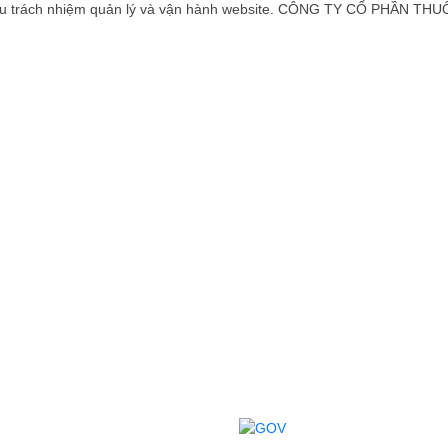
trách nhiệm quản lý và vận hành website. CÔNG TY CỔ PHẦN THUỐC
NG ƯƠNG I
CHÍNH SÁCH
 Tp. Hà Nội, Việt Nam
CS bảo mật thông tin
CS sử dụng website
Quy ước sử dụng website
Điều kiện giao dịch chung
Chính sách giao nhận
Chính sách thanh toán
Yên, Việt Nam