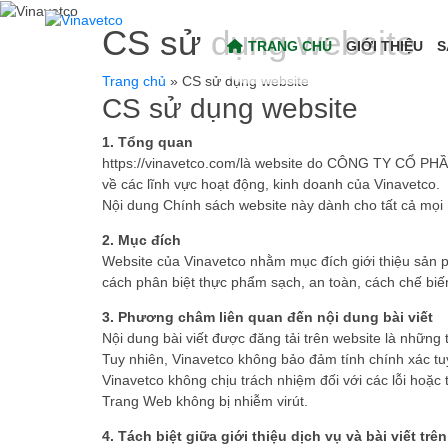
CS sử dụng website
TRANG CHỦ
GIỚI THIỆU
S
Trang chủ
»
CS sử dụng website
CS sử dụng website
1. Tổng quan
https://vinavetco.com/là website do CÔNG TY CỔ PHẦN
về các lĩnh vực hoạt động, kinh doanh của Vinavetco.
Nội dung Chính sách website này dành cho tất cả mọi 
2. Mục đích
Website của Vinavetco nhằm mục đích giới thiệu sản p
cách phân biệt thực phẩm sạch, an toàn, cách chế bi
3. Phương châm liên quan đến nội dung bài viết
Nội dung bài viết được đăng tải trên website là những 
Tuy nhiên, Vinavetco không bảo đảm tính chính xác tu
Vinavetco không chịu trách nhiệm đối với các lỗi hoặc
Trang Web không bị nhiễm virút.
4. Tách biệt giữa giới thiệu dịch vụ và bài viết trê