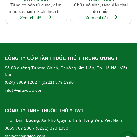
Tăng co bóp tử cung, cầm
Chữa vô sinh, tăng đậu thai,
máu sau sinh, kích thích tiết
đẻ nhiều
Xem chi tiết
sữa
Xem chi tiết
CÔNG TY CỔ PHẦN THUỐC THÚ Y TRUNG ƯƠNG I
Số 88 đường Trường Chinh, Phường Kim Liên, Tp. Hà Nội, Việt
Nam
(024) 3869 1262
/
(0221) 379 1990
info@vinavetco.com
CÔNG TY TNHH THUỐC THÚ Y TW1
Thôn Bình Lương, Xã Như Quỳnh, Tỉnh Hưng Yên, Việt Nam
0865 767 286
/
(0221) 379 1990
tnhh@vinavetco.com