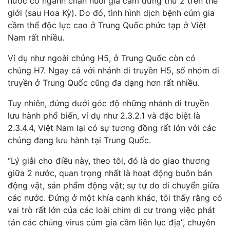
nước có ngành chăn nuôi gia cầm đứng thứ 2 trên thế
giới (sau Hoa Kỳ). Do đó, tình hình dịch bệnh cúm gia
cầm thể độc lực cao ở Trung Quốc phức tạp ở Việt
Nam rất nhiều.
Ví dụ như ngoài chủng H5, ở Trung Quốc còn có
chủng H7. Ngay cả với nhánh di truyền H5, số nhóm di
truyền ở Trung Quốc cũng đa dạng hơn rất nhiều.
Tuy nhiên, đứng dưới góc độ những nhánh di truyền
lưu hành phổ biến, ví dụ như 2.3.2.1 và đặc biệt là
2.3.4.4, Việt Nam lại có sự tương đồng rất lớn với các
chủng đang lưu hành tại Trung Quốc.
“Lý giải cho điều này, theo tôi, đó là do giao thương
giữa 2 nước, quan trọng nhất là hoạt động buôn bán
động vật, sản phẩm động vật; sự tự do di chuyển giữa
các nước. Đứng ở một khía cạnh khác, tôi thấy rằng có
vai trò rất lớn của các loài chim di cư trong việc phát
tán các chủng virus cúm gia cầm liên lục địa”, chuyên