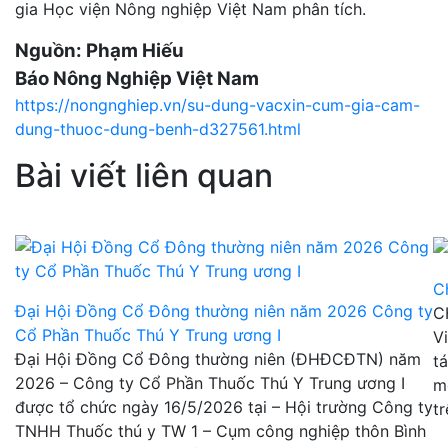
gia Học viện Nông nghiệp Việt Nam phân tích.
Nguồn: Phạm Hiếu
Báo Nông Nghiệp Việt Nam
https://nongnghiep.vn/su-dung-vacxin-cum-gia-cam-
dung-thuoc-dung-benh-d327561.html
Bài viết liên quan
C
Đại Hội Đồng Cổ Đông thường niên năm 2026 Công ty
C
Cổ Phần Thuốc Thú Y Trung ương I
V
Đại Hội Đồng Cổ Đông thường niên (ĐHĐCĐTN) năm
t
2026 – Công ty Cổ Phần Thuốc Thú Y Trung ương I
m
được tổ chức ngày 16/5/2026 tại – Hội trường Công ty
tr
TNHH Thuốc thú y TW 1 – Cụm công nghiệp thôn Bình