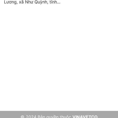
Lương, xã Như Quỳnh, tỉnh...
CÔNG TY CỔ PHẦN THUỐC THÚ Y TRUNG ƯƠNG I
Số 88 đường Trường Chinh, Phường Kim Liên, Tp. Hà
Nội, Việt Nam
(024) 3869 1262
/
(0221) 379 1990
info@vinavetco.com
CÔNG TY TNHH THUỐC THÚ Y TW1
Thôn Bình Lương, Xã Như Quỳnh, Tỉnh Hưng Yên, Việt
Nam
0865 767 286
/
(0221) 379 1990
tnhh@vinavetco.com
© 2024 Bản quyền thuộc
VINAVETCO