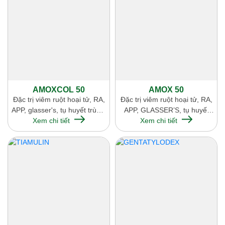
AMOXCOL 50
AMOX 50
Đặc trị viêm ruột hoại tử, RA,
Đặc trị viêm ruột hoại tử, RA,
APP, glasser's, tụ huyết trùng,
APP, GLASSER’S, tụ huyết
Xem chi tiết
tiêu chảy
Xem chi tiết
trùng, tiêu chảy