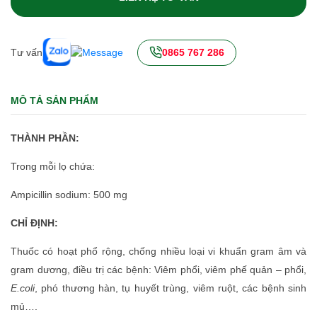
Tư vấn
0865 767 286
MÔ TẢ SẢN PHẨM
THÀNH PHẦN:
Trong mỗi lọ chứa:
Ampicillin sodium: 500 mg
CHỈ ĐỊNH:
Thuốc có hoạt phổ rộng, chống nhiều loại vi khuẩn gram âm và
gram dương, điều trị các bệnh: Viêm phổi, viêm phế quản – phổi,
E.coli
, phó thương hàn, tụ huyết trùng, viêm ruột, các bệnh sinh
mủ….