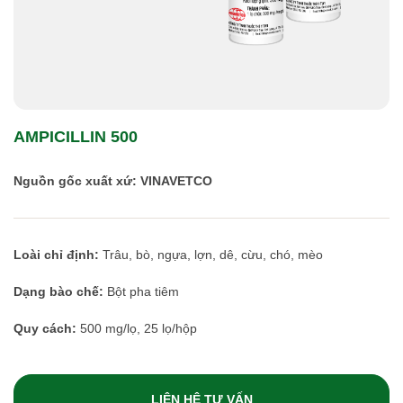
AMPICILLIN 500
Nguồn gốc xuất xứ: VINAVETCO
Loài chỉ định:
Trâu, bò, ngựa, lợn, dê, cừu, chó, mèo
Dạng bào chế:
Bột pha tiêm
Quy cách:
500 mg/lọ, 25 lọ/hộp
LIÊN HỆ TƯ VẤN