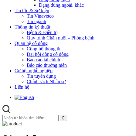
Dạng dùng ngoài, khác
Tin tức & Sự kiện
Tin Vinavetco
Tin ngành
Thông tin kỹ thuật
Bệnh & Điều trị
Quy trình Chăn nuôi – Phòng bệnh
Quan hệ cổ đông
Công bố thông tin
Đại hội đồng cổ đông
Báo cáo tài chính
Báo cáo thường niên
Cơ hội nghề nghiệp
Tin tuyển dụng
Chính sách Nhân sự
Liên hệ