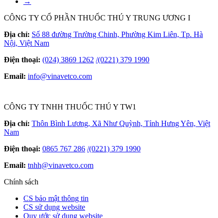
→
CÔNG TY CỔ PHẦN THUỐC THÚ Y TRUNG ƯƠNG I
Địa chỉ:
Số 88 đường Trường Chinh, Phường Kim Liên, Tp. Hà
Nội, Việt Nam
Điện thoại:
(024) 3869 1262
/
(0221) 379 1990
Email:
info@vinavetco.com
CÔNG TY TNHH THUỐC THÚ Y TW1
Địa chỉ:
Thôn Bình Lương, Xã Như Quỳnh, Tỉnh Hưng Yên, Việt
Nam
Điện thoại:
0865 767 286
/
(0221) 379 1990
Email:
tnhh@vinavetco.com
Chính sách
CS bảo mật thông tin
CS sử dụng website
Quy ước sử dụng website