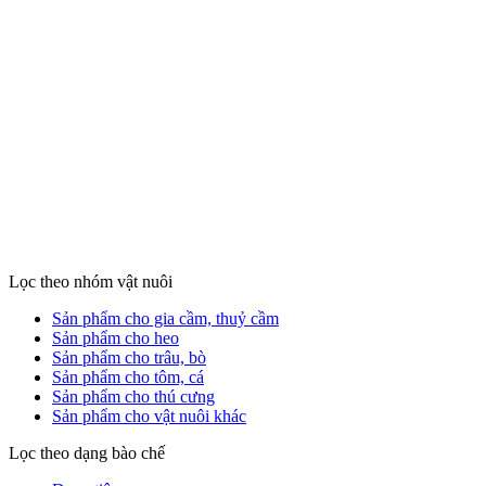
Lọc theo nhóm vật nuôi
Sản phẩm cho gia cầm, thuỷ cầm
Sản phẩm cho heo
Sản phẩm cho trâu, bò
Sản phẩm cho tôm, cá
Sản phẩm cho thú cưng
Sản phẩm cho vật nuôi khác
Lọc theo dạng bào chế