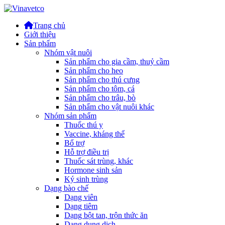
Trang chủ
Giới thiệu
Sản phẩm
Nhóm vật nuôi
Sản phẩm cho gia cầm, thuỷ cầm
Sản phẩm cho heo
Sản phẩm cho thú cưng
Sản phẩm cho tôm, cá
Sản phẩm cho trâu, bò
Sản phẩm cho vật nuôi khác
Nhóm sản phẩm
Thuốc thú y
Vaccine, kháng thể
Bổ trợ
Hỗ trợ điều trị
Thuốc sát trùng, khác
Hormone sinh sản
Ký sinh trùng
Dạng bào chế
Dạng viên
Dạng tiêm
Dạng bột tan, trộn thức ăn
Dạng dung dịch