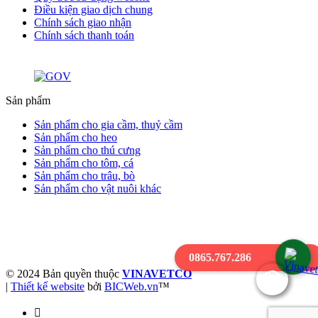
Điều kiện giao dịch chung
Chính sách giao nhận
Chính sách thanh toán
Sản phẩm
Sản phẩm cho gia cầm, thuỷ cầm
Sản phẩm cho heo
Sản phẩm cho thú cưng
Sản phẩm cho tôm, cá
Sản phẩm cho trâu, bò
Sản phẩm cho vật nuôi khác
Giấy phép đăng ký doanh nghiệp 0900227476 - Ngày cấp:
05/05/2004
Nơi cấp: Sở Kế hoạch và đầu tư tỉnh Hưng Yên
0865.767.286
© 2024 Bản quyền thuộc
VINAVETCO
|
Thiết kế website
bởi
BICWeb.vn
™