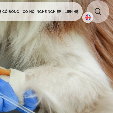
Ệ CỔ ĐÔNG
CƠ HỘI NGHỀ NGHIỆP
LIÊN HỆ