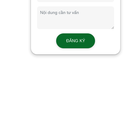
CÔNG TY CỔ PHẦN THUỐC THÚ Y TRU
Địa chỉ:
Số 88 đường Trường Chinh, Phường Kim Liên,